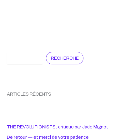
sa
revue
en
ligne
:
Contrepoint
Search
RECHERCHE
ARTICLES RÉCENTS
THE REVOLUTIONISTS: critique par Jade Mignot
De retour — et merci de votre patience