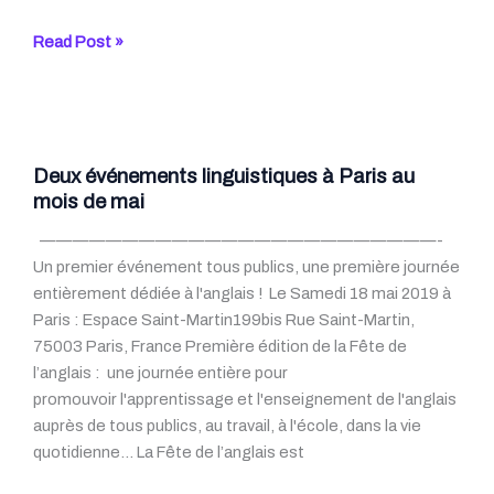
«
Read Post »
Déposer
une
proposition
»
–
Deux événements linguistiques à Paris au
Le
mois de mai
dictionnaire
————————————————————————-
Babylon
Un premier événement tous publics, une première journée
a-
entièrement dédiée à l'anglais ! Le Samedi 18 mai 2019 à
t-
Paris : Espace Saint-Martin199bis Rue Saint-Martin,
il
75003 Paris, France Première édition de la Fête de
raison
l’anglais : une journée entière pour
ou
promouvoir l'apprentissage et l'enseignement de l'anglais
tort
auprès de tous publics, au travail, à l'école, dans la vie
?
quotidienne… La Fête de l’anglais est