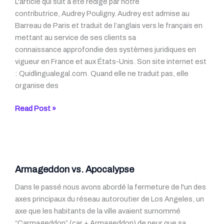
L'article qui suit a été rédigé par notre
2019
contributrice, Audrey Pouligny. Audrey est admise au
Barreau de Paris et traduit de l’anglais vers le français en
mettant au service de ses clients sa
connaissance approfondie des systèmes juridiques en
vigueur en France et aux États-Unis. Son site internet est
: Quidlingualegal.com. Quand elle ne traduit pas, elle
organise des
Le
Read Post »
langage
des
couleurs
–
un
Armageddon vs. Apocalypse
aperçu
Dans le passé nous avons abordé la fermeture de l'un des
politique
axes principaux du réseau autoroutier de Los Angeles, un
et
axe que les habitants de la ville avaient surnommé
historique
“Carmageddon” (car + Armageddon) de peur que sa