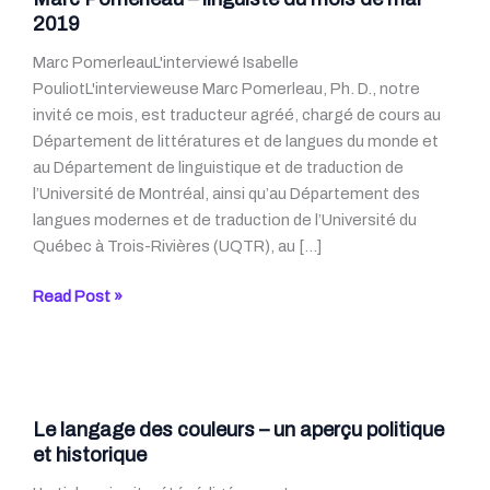
2019
Marc PomerleauL'interviewé Isabelle
PouliotL'intervieweuse Marc Pomerleau, Ph. D., notre
invité ce mois, est traducteur agréé, chargé de cours au
Département de littératures et de langues du monde et
au Département de linguistique et de traduction de
l’Université de Montréal, ainsi qu’au Département des
langues modernes et de traduction de l’Université du
Québec à Trois-Rivières (UQTR), au […]
Marc
Read Post »
Pomerleau
–
linguiste
du
mois
Le langage des couleurs – un aperçu politique
de
et historique
mai