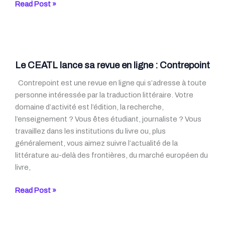
Deux
Read Post »
événements
linguistiques
à
Paris
au
Le CEATL lance sa revue en ligne : Contrepoint
mois
Contrepoint est une revue en ligne qui s’adresse à toute
de
personne intéressée par la traduction littéraire. Votre
mai
domaine d’activité est l’édition, la recherche,
l’enseignement ? Vous êtes étudiant, journaliste ? Vous
travaillez dans les institutions du livre ou, plus
généralement, vous aimez suivre l’actualité de la
littérature au-delà des frontières, du marché européen du
livre,
Le
Read Post »
CEATL
lance