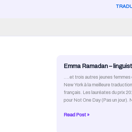
TRADU
Emma Ramadan – linguiste
….et trois autres jeunes femmes d
New York à la meilleure traduction
français. Les lauréates du prix
pour Not One Day (Pas un jour). 
Emma
Read Post »
Ramadan
–