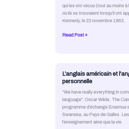
?
qui les ont vécus (tout au moins à
où ils se trouvaient lorsqu'il ont a
Kennedy, le 22 novembre 1963,
1968
Read Post »
–
Quelques
souvenirs
personnels
L’anglais américain et l’a
personnelle
"We have really everything in c
language", Oscar Wilde, The Cant
programme d’échange Erasmus et e
Swansea, au Pays de Galles. Les fr
l’enseignement ainsi que la vie