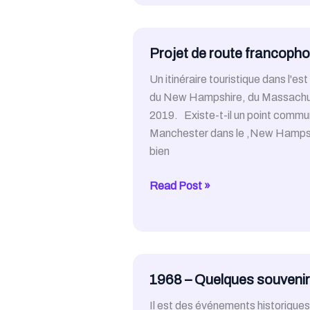
linguiste
du
mois
Projet de route francopho
de
Un itinéraire touristique dans l'es
juin
du New Hampshire, du Massachuset
2018
2019. Existe-t-il un point commu
Manchester dans le ,New Hampshi
bien
Projet
Read Post »
de
route
francophone
en
Nouvelle-
1968 – Quelques souvenir
Angleterre
Il est des événements historiques