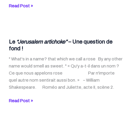
Le
Read Post »
17
mars
2019
–
Nat
Le
“Jerusalem artichoke”
– Une question de
King
fond !
Cole
" What's in a name? that which we call a rose By any other
aurait
name would smell as sweet. " « Qu'y a-t-il dans un nom ?
eu
Ce que nous appelons rose Par n'importe
100
quel autre nom sentirait aussi bon. » – William
ans
Shakespeare. Roméo and Juliette, acte II, scène 2.
Le
Read Post »
“Jerusalem
artichoke”
–
Une