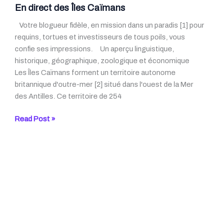
question
En direct des Îles Caïmans
de
Votre blogueur fidèle, en mission dans un paradis [1] pour
fond
requins, tortues et investisseurs de tous poils, vous
!
confie ses impressions. Un aperçu linguistique,
historique, géographique, zoologique et économique
Les Îles Caïmans forment un territoire autonome
britannique d'outre-mer [2] situé dans l'ouest de la Mer
des Antilles. Ce territoire de 254
En
Read Post »
direct
des
Îles
Caïmans