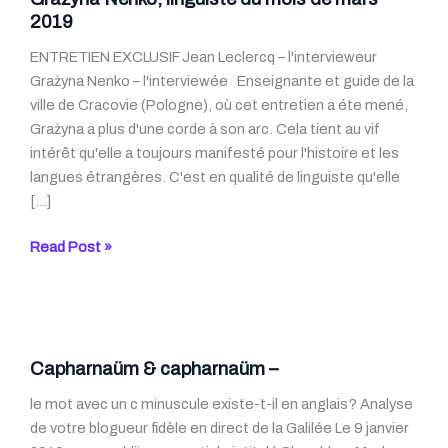
2019
ENTRETIEN EXCLUSIF Jean Leclercq – l'intervieweur
Grażyna Nenko – l'interviewée Enseignante et guide de la
ville de Cracovie (Pologne), où cet entretien a éte mené,
Grażyna a plus d'une corde à son arc. Cela tient au vif
intérêt qu'elle a toujours manifesté pour l'histoire et les
langues étrangères. C'est en qualité de linguiste qu'elle
[…]
Grażyna
Read Post »
Nenko,
linguiste
du
mois
de
Capharnaüm & capharnaüm –
mars
le mot avec un c minuscule existe-t-il en anglais? Analyse
2019
de votre blogueur fidèle en direct de la Galilée Le 9 janvier