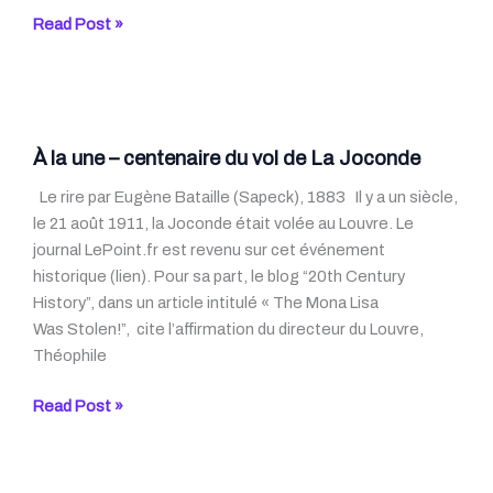
Chanson
Read Post »
de
la
semaine
–
Ne
À la une – centenaire du vol de La Joconde
me
Le rire par Eugène Bataille (Sapeck), 1883 Il y a un siècle,
quitte
le 21 août 1911, la Joconde était volée au Louvre. Le
pas
journal LePoint.fr est revenu sur cet événement
historique (lien). Pour sa part, le blog “20th Century
History”, dans un article intitulé « The Mona Lisa
Was Stolen!”, cite l’affirmation du directeur du Louvre,
Théophile
À
Read Post »
la
une
–