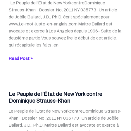
Le Peuple de l’État de New YorkcontreDominique
Strauss-Khan Dossier No. 2011 NY 035773 Un article
de Joëlle Bailard, J.D., Ph.D. écrit spécialement pour
www.Le-mot-juste-en-anglais.com Maitre Bailard est
avocate et exerce à Los Angeles depuis 1996– Suite de la
deuxième partie Vous pouvez lire le début de cet article,
qui récapitule les faits, en
Le
Read Post »
Peuple
de
l’État
de
New
Le Peuple de l’État de New York contre
York
Dominique Strauss-Khan
contre
Le Peuple de l’État de New YorkcontreDominique Strauss-
Dominique
Khan Dossier No. 2011 NY 035773 Un article de Joëlle
Strauss-
Bailard, J.D., Ph.D. Maitre Bailard est avocate et exerce à
Khan