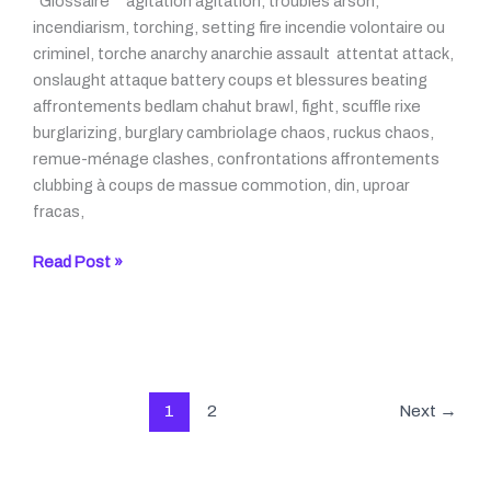
Glossaire agitation agitation, troubles arson,
incendiarism, torching, setting fire incendie volontaire ou
criminel, torche anarchy anarchie assault attentat attack,
onslaught attaque battery coups et blessures beating
affrontements bedlam chahut brawl, fight, scuffle rixe
burglarizing, burglary cambriolage chaos, ruckus chaos,
remue-ménage clashes, confrontations affrontements
clubbing à coups de massue commotion, din, uproar
fracas,
A
Read Post »
la
une
–
des
émeutes
1
2
Next
→
au
Royaume-
Uni