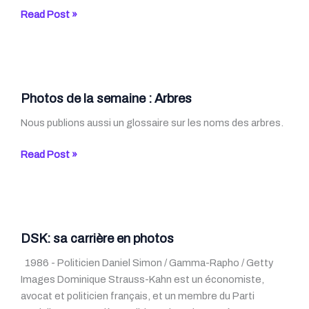
Arbres
Read Post »
–
un
glossaire
Photos de la semaine : Arbres
Nous publions aussi un glossaire sur les noms des arbres.
Photos
Read Post »
de
la
semaine
:
Arbres
DSK: sa carrière en photos
1986 - Politicien Daniel Simon / Gamma-Rapho / Getty
Images Dominique Strauss-Kahn est un économiste,
avocat et politicien français, et un membre du Parti