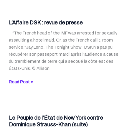
la
semaine
–
I
L’Affaire DSK : revue de presse
Will
“The French head of the IMF was arrested for sexually
Wait
assaulting a hotel maid. Or, as the French call it, room
for
service.”Jay Leno, The Tonight Show DSK n'a pas pu
You
récupérer son passeport mardi après l'audience à cause
du tremblement de terre qui a secoué la côte est des
États-Unis. © Allison
L’Affaire
Read Post »
DSK
:
revue
de
presse
Le Peuple de l’État de New York contre
Dominique Strauss-Khan (suite)