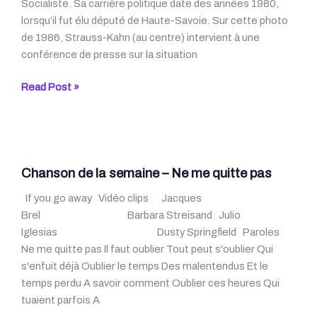
Socialiste. Sa carrière politique date des années 1980,
lorsqu’il fut élu député de Haute-Savoie. Sur cette photo
de 1986, Strauss-Kahn (au centre) intervient à une
conférence de presse sur la situation
DSK:
Read Post »
sa
carrière
en
photos
Chanson de la semaine – Ne me quitte pas
If you go away Vidéo clips Jacques
Brel Barbara Streisand Julio
Iglesias Dusty Springfield Paroles
Ne me quitte pas Il faut oublier Tout peut s'oublier Qui
s'enfuit déjà Oublier le temps Des malentendus Et le
temps perdu A savoir comment Oublier ces heures Qui
tuaient parfois A