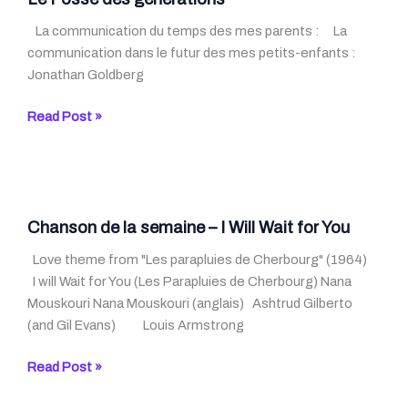
La communication du temps des mes parents : La
communication dans le futur des mes petits-enfants :
Jonathan Goldberg
Le
Read Post »
Fossé
des
générations
Chanson de la semaine – I Will Wait for You
Love theme from "Les parapluies de Cherbourg" (1964)
I will Wait for You (Les Parapluies de Cherbourg) Nana
Mouskouri Nana Mouskouri (anglais) Ashtrud Gilberto
(and Gil Evans) Louis Armstrong
Chanson
Read Post »
de