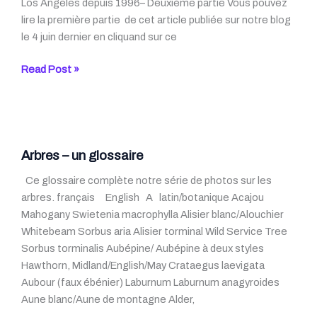
Los Angeles depuis 1996– Deuxième partie Vous pouvez
(suite)
lire la première partie de cet article publiée sur notre blog
le 4 juin dernier en cliquand sur ce
Le
Read Post »
Peuple
de
l’État
de
New
Arbres – un glossaire
York
Ce glossaire complète notre série de photos sur les
contre
arbres. français English A latin/botanique Acajou
Dominique
Mahogany Swietenia macrophylla Alisier blanc/Alouchier
Strauss-
Whitebeam Sorbus aria Alisier torminal Wild Service Tree
Khan
Sorbus torminalis Aubépine/ Aubépine à deux styles
Hawthorn, Midland/English/May Crataegus laevigata
Aubour (faux ébénier) Laburnum Laburnum anagyroides
Aune blanc/Aune de montagne Alder,