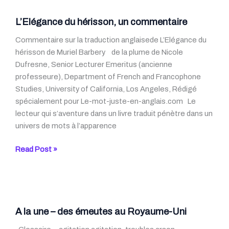
centenaire
du
L’Elégance du hérisson, un commentaire
vol
Commentaire sur la traduction anglaisede L’Elégance du
de
hérisson de Muriel Barbery de la plume de Nicole
La
Dufresne, Senior Lecturer Emeritus (ancienne
Joconde
professeure), Department of French and Francophone
Studies, University of California, Los Angeles, Rédigé
spécialement pour Le-mot-juste-en-anglais.com Le
lecteur qui s’aventure dans un livre traduit pénètre dans un
univers de mots à l’apparence
L’Elégance
Read Post »
du
hérisson,
un
commentaire
A la une – des émeutes au Royaume-Uni