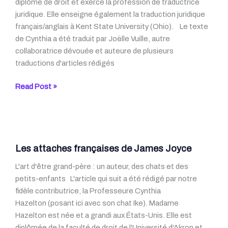
diplôme de droit et exerce la profession de traductrice
Exupéry
juridique. Elle enseigne également la traduction juridique
français/anglais à Kent State University (Ohio). Le texte
de Cynthia a été traduit par Joëlle Vuille, autre
collaboratrice dévouée et auteure de plusieurs
traductions d'articles rédigés
Les
Read Post »
emojis
,
une
nouvelle
langue?
Les attaches françaises de James Joyce
L'art d'être grand-père : un auteur, des chats et des
petits-enfants L'article qui suit a été rédigé par notre
fidèle contributrice, la Professeure Cynthia
Hazelton (posant ici avec son chat Ike). Madame
Hazelton est née et a grandi aux États-Unis. Elle est
diplômée de la faculté de droit de l'Université d'Akron et