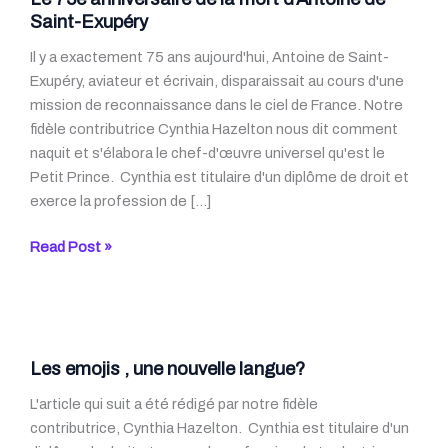
Saint-Exupéry
Il y a exactement 75 ans aujourd'hui, Antoine de Saint-
Exupéry, aviateur et écrivain, disparaissait au cours d'une
mission de reconnaissance dans le ciel de France. Notre
fidèle contributrice Cynthia Hazelton nous dit comment
naquit et s'élabora le chef-d'œuvre universel qu'est le
Petit Prince. Cynthia est titulaire d'un diplôme de droit et
exerce la profession de […]
Le
Read Post »
75e
anniversaire
de
la
mort
Les emojis , une nouvelle langue?
d’Antoine
L'article qui suit a été rédigé par notre fidèle
de
contributrice, Cynthia Hazelton. Cynthia est titulaire d'un
Saint-