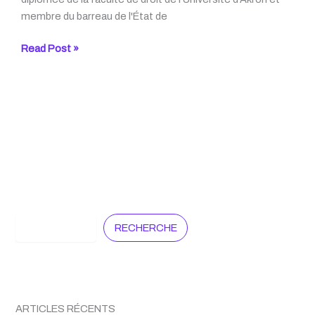
membre du barreau de l'État de
Les
Read Post »
attaches
françaises
de
James
Joyce
Search
RECHERCHE
ARTICLES RÉCENTS