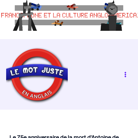
Skip
to
content
Le 75e anniversaire de la mort d’Antoine de