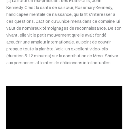
[1] La sœur de l’ex-président des États-Unis, John
Kennedy.
C'est la santé de sa sœur, Rosemary Kennedy,
handicapée mentale de naissance, qui la fit s'intéresser à
ces questions. L'action qu'Eunice mena dans ce domaine lui
valut de nombreux témoignages de reconnaissance. De son
vivant, elle vit le petit mouvement qu'elle avait fondé
acquérir une ampleur internationale, au point de couvrir
presque toute la planète. Voici un excellent video-clip
(duration 5:12 minutes) sur la contribution de Mme. Shriver
aux personnes atteintes de déficiences intellectuelles :