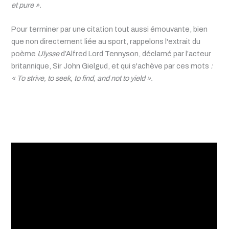
et pure ».
Pour terminer par une citation tout aussi émouvante, bien
que non directement liée au sport, rappelons l'extrait du
poème
Ulysse
d’Alfred Lord Tennyson, déclamé par l’acteur
britannique, Sir John Gielgud, et qui s'achève par ces mots
:
« To strive, to seek, to find, and not to yield ».