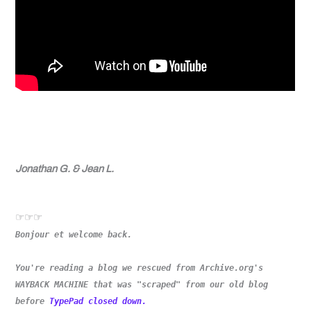
Jonathan G. & Jean L.
☞☞☞
Bonjour et welcome back.
You're reading a blog we rescued from Archive.org's
WAYBACK MACHINE that was "scraped" from our old blog
before
TypePad closed down.