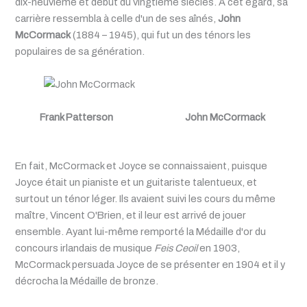
dix-neuvième et début du vingtième siècles. À cet égard, sa
carrière ressembla à celle d'un de ses aînés,
John
McCormack
(1884 – 1945), qui fut un des ténors les
populaires de sa génération.
Frank Patterson
John McCormack
En fait, McCormack et Joyce se connaissaient, puisque
Joyce était un pianiste et un guitariste talentueux, et
surtout un ténor léger. Ils avaient suivi les cours du même
maître, Vincent O'Brien, et il leur est arrivé de jouer
ensemble. Ayant lui-même remporté la Médaille d'or du
concours irlandais de musique
Feis Ceoil
en 1903,
McCormack persuada Joyce de se présenter en 1904 et il y
décrocha la Médaille de bronze.