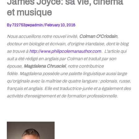
James Joyce: sa vie, cinéma
et musique
By
722753pwpadmin
/
February 10, 2016
Nous accueillons notre nouvel invit
é
,
Colman
O'Criodain
,
docteur en biologie et écrivain, d'origine irlandaise, dont le blog
se trouve à
http://www.
philipcolemanauthor.com
. L'article qui
suit a été rédigé en anglais par
Colman
et traduit par son
épouse
,
Magdalena Chrusciel
, notre contributrice
fidèle. Magdalena possède une palette linguistique aussi large
qu'originale avec la maîtrise de quatre langues : polonais, russe,
français et anglais. Elle est traductrice-jurée et a également des
activités d'enseignement et de formation professionnelle.