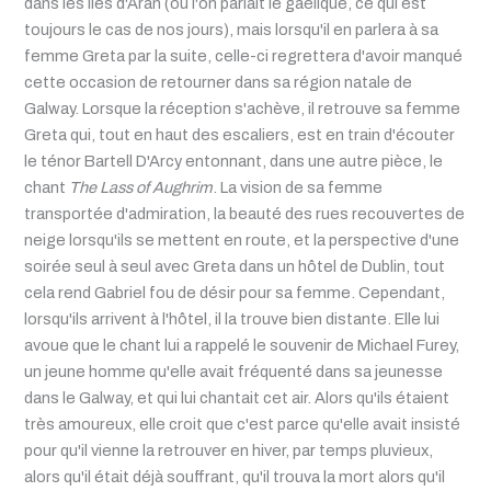
dans les îles d'Aran (où l'on parlait le gaélique, ce qui est
toujours le cas de nos jours), mais lorsqu'il en parlera à sa
femme Greta par la suite, celle-ci regrettera d'avoir manqué
cette occasion de retourner dans sa région natale de
Galway. Lorsque la réception s'achève, il retrouve sa femme
Greta qui, tout en haut des escaliers, est en train d'écouter
le ténor Bartell D'Arcy entonnant, dans une autre pièce, le
chant
The Lass of Aughrim
. La vision de sa femme
transportée d'admiration, la beauté des rues recouvertes de
neige lorsqu'ils se mettent en route, et la perspective d'une
soirée seul à seul avec Greta dans un hôtel de Dublin, tout
cela rend Gabriel fou de désir pour sa femme. Cependant,
lorsqu'ils arrivent à l'hôtel, il la trouve bien distante. Elle lui
avoue que le chant lui a rappelé le souvenir de Michael Furey,
un jeune homme qu'elle avait fréquenté dans sa jeunesse
dans le Galway, et qui lui chantait cet air. Alors qu'ils étaient
très amoureux, elle croit que c'est parce qu'elle avait insisté
pour qu'il vienne la retrouver en hiver, par temps pluvieux,
alors qu'il était déjà souffrant, qu'il trouva la mort alors qu'il