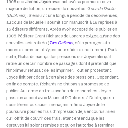
1905 que
James Joyce
avait achevé sa première œuvre
majeure de fiction, un recueil de nouvelles, G
ens de Dublin
(Dubliners
). S'ensuivit une longue période de déconvenues,
au cours de laquelle il soumit son manuscrit à 18 reprises à
15 éditeurs différents. Après avoir accepté de le publier en
1905
, l'éditeur Grant Richards de Londres exigea qu'une des
nouvelles soit retirée
(
Two Gallants
,
où le protagoniste
raconte comment il s'y prit pour séduire une femme). Par la
suite, Richards exerça des pressions sur Joyce afin qu'il
retire un certain nombre de passages dont il prétendit que
l'imprimeur refusait de les imprimer. Tout en protestant,
Joyce finit par céder à certaines des pressions. Cependant,
en fin de compte, Richards ne tint pas sa promesse de
publier. Au terme de trois années de recherches, Joyce
passa un accord avec Maunsel & Roberts, à Dublin, qui se
désistèrent eux aussi, menaçant même Joyce de le
poursuivre pour les frais d'impression déjà encourus. Bien
qu'il offrît de couvrir ces frais, étant entendu que les
épreuves lui soient remises et qu'on l'autorise à terminer