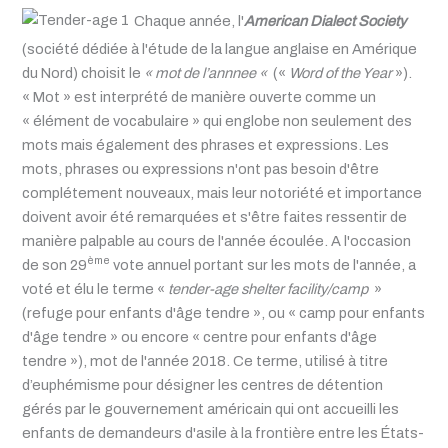
Chaque année, l'
American Dialect Society
(société dédiée à l'étude de la langue anglaise en Amérique
du Nord) choisit le
« mot de l’annnee «
(«
Word of the Year
»).
« Mot » est interprété de manière ouverte comme un
« élément de vocabulaire » qui englobe non seulement des
mots mais également des phrases et expressions. Les
mots, phrases ou expressions n'ont pas besoin d'être
complétement nouveaux, mais leur notoriété et importance
doivent avoir été remarquées et s'être faites ressentir de
manière palpable au cours de l'année écoulée.
A l'occasion
ème
de son 29
vote annuel portant sur les mots de l'année, a
voté et élu le terme «
tender-age shelter
facility/camp
»
(refuge pour enfants d'âge tendre », ou « camp pour enfants
d'âge tendre » ou encore « centre pour enfants d'âge
tendre »), mot de l'année 2018. Ce terme, utilisé à titre
d’euphémisme pour désigner les centres de détention
gérés par le gouvernement américain qui ont accueilli les
enfants de demandeurs d'asile à la frontière entre les États-