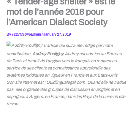
« Tender-age shelter » est le
mot de l’année 2018 pour
l’American Dialect Society
By
722753pwpadmin
/
January 27, 2019
L'article qui suit a été rédigé par notre
contributrice,
Audrey Pouligny.
Audrey est admise au Barreau
de Paris et tr
aduit de l’anglais vers le français en mettant au
service de ses clients sa connaissance approfondie
des
systèmes juridiques en vigueur en France et aux États-Unis
.
Son site internet est :
Quidlingualegal.com
.
Quand elle ne traduit
pas, elle organise des groupes de discussion en anglais et en
espagnol, à Angers,
en France,
dans les Pays de la Loire où elle
réside.