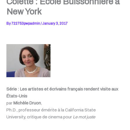
Colette : École Buissonnière à
New York
By
722753pwpadmin
/
January 3, 2017
Série : Les artistes et écrivains français rendent visite aux
États-Unis
par
Michèle Druon
,
Ph.D., professeur émérite à la
California State
University,
critique de cinema pour
Le mot juste