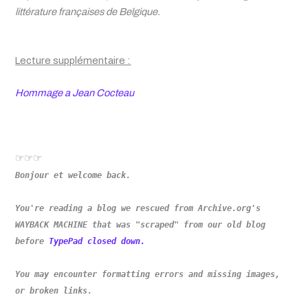
littérature françaises de Belgique.
Lecture suppl
é
mentaire :
Hommage a Jean Cocteau
☞☞☞
Bonjour et welcome back.
You're reading a blog we rescued from Archive.org's
WAYBACK MACHINE that was "scraped" from our old blog
before
TypePad closed down.
You may encounter formatting errors and missing images,
or broken links.