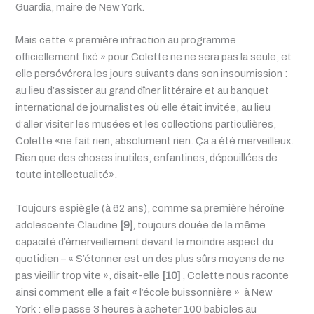
Guardia, maire de New York.
Mais cette « première infraction au programme
officiellement fixé » pour Colette ne ne sera pas la seule, et
elle persévérera les jours suivants dans son insoumission :
au lieu d’assister au grand dîner littéraire et au banquet
international de journalistes où elle était invitée, au lieu
d’aller visiter les musées et les collections particulières,
Colette «ne fait rien, absolument rien. Ça a été merveilleux.
Rien que des choses inutiles, enfantines, dépouillées de
toute intellectualité».
Toujours espiègle (à 62 ans), comme sa première héroïne
adolescente Claudine
[9]
, toujours douée de la même
capacité d’émerveillement devant le moindre aspect du
quotidien – « S’étonner est un des plus sûrs moyens de ne
pas vieillir trop vite », disait-elle
[10]
, Colette nous raconte
ainsi comment elle a fait « l’école buissonnière » à New
York : elle passe 3 heures à acheter 100 babioles au