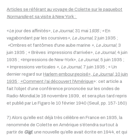
Articles se référant au voyage de Colette sur le paquebot
Normandie
et sa visite à New York :
«
L
e jour des affinités»,
Le Journal
, 31 mai 1
935 ; «
En
vagabondant par les coursives
», Le Journal,
2 juin 1935 ;
«
Ombres et fantômes d'une aube marine
», Le Journal
, 3
juin 1935 ; « Brèves impressions d'arrivée»,
Le Journal
, 4 juin
1935 ; «Impressions de New-York»,
Le Journal
, 5 juin 1935 ;
« Impressions verticales
», Le Journal,
7 juin 1935 ; « Un
dernier regard sur
Harlem embourgeoisé»,
Le Journal
, 10 juin
1935 ; «Comment j'ai découvert l'Amérique
»: cet article a
fait l’objet d’une conférence prononcée sur les ondes de
Radio-Mondial,le 18 novembre 1939, et sera plus tard repris
et publié par Le Figaro le 10 février 1940 (Seuil, pp. 157-160)
7) Alors qu’elle est déjà très célèbre en France en 1935, la
renommée de Colette en Amérique s’étendra surtout à
partir de
Gigi
,
une nouvelle qu’elle avait écrite en 1944, et qui