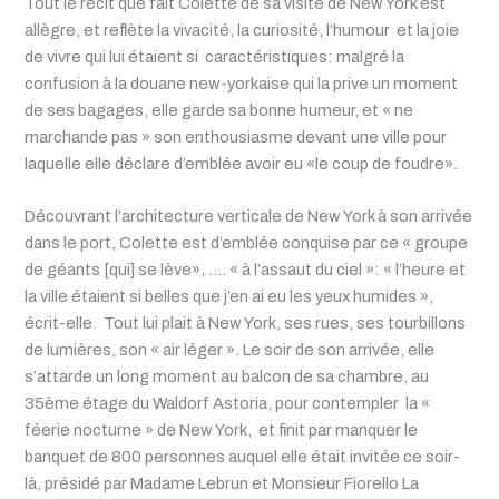
Tout le récit que fait Colette de sa visite de New York est
allègre, et reflète la vivacité, la curiosité, l’humour et la joie
de vivre qui lui étaient si caractéristiques: malgré la
confusion à la douane new-yorkaise qui la prive un moment
de ses bagages, elle garde sa bonne humeur, et « ne
marchande pas » son enthousiasme devant une ville pour
laquelle elle déclare d’emblée avoir eu «le coup de foudre».
Découvrant l’architecture verticale de New York à son arrivée
dans le port, Colette est d’emblée conquise par ce « groupe
de géants [qui] se lève», …. « à l’assaut du ciel »: « l’heure et
la ville étaient si belles que j’en ai eu les yeux humides »,
écrit-elle. Tout lui plait à New York, ses rues, ses tourbillons
de lumières, son « air léger ». Le soir de son arrivée, elle
s’attarde un long moment au balcon de sa chambre, au
35ème étage du Waldorf Astoria, pour contempler la «
féerie nocturne » de New York, et finit par manquer le
banquet de 800 personnes auquel elle était invitée ce soir-
là, présidé par Madame Lebrun et Monsieur Fiorello La