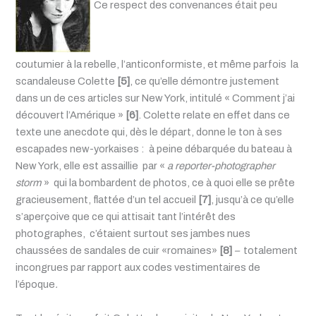
Ce respect des convenances était peu
coutumier à la rebelle, l’anticonformiste, et même parfois la
scandaleuse Colette
[5]
, ce qu’elle démontre justement
dans un de ces articles sur New York, intitulé « Comment j’ai
découvert l’Amérique »
[6]
. Colette relate en effet dans ce
texte une anecdote qui, dès le départ, donne le ton à ses
escapades new-yorkaises : à peine débarquée du bateau à
New York, elle est assaillie par «
a reporter-photographer
storm
» qui la bombardent de photos, ce à quoi elle se prête
gracieusement, flattée d’un tel accueil
[7]
, jusqu’à ce qu’elle
s’aperçoive que ce qui attisait tant l’intérêt des
photographes, c’étaient surtout ses jambes nues
chaussées de sandales de cuir «romaines»
[8]
–
totalement
incongrues par rapport aux codes vestimentaires de
l’époque
.