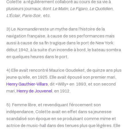
Colette a régulièrement collaboré au cours de sa vie à
plusieurs journaux, dont
Le Matin
,
Le
Figaro
,
Le
Quotidien
,
L’Éclair
,
Paris-Soir
, etc.
3) Le
Normandie
reste un mythe dans l’histoire de la
navigation française, à cause de ses performances mais
aussi à cause de sa fin tragique dans le port de New York:
début 1942, à la suite d’un incendie à bord, le bateau sombra
en quelques heures dans le port.
4) Elle avait rencontré Maurice Goudeket, de quinze ans plus
jeune qu’elle, en 1925. Elle avait épousé son premier mari,
Henry Gauthier-Villars
, dit «Willy» en 1893, et son second
mari,
Henry de Jouvenel
, en 1912.
5
)
Femme libre, et revendiquant férocement son
indépendance, Colette avait en effet dans sa jeunesse
scandalisé son époque en se produisant comme mime et
actrice de music-hall dans des tenues plus que légères. Elle