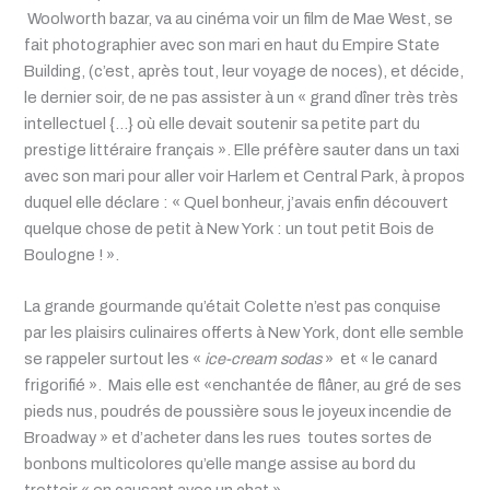
Woolworth bazar, va au cinéma voir un film de Mae West, se
fait photographier avec son mari en haut du Empire State
Building, (c’est, après tout, leur voyage de noces), et décide,
le dernier soir, de ne pas assister à un « grand dîner très très
intellectuel {…} où elle devait soutenir sa petite part du
prestige littéraire français ». Elle préfère sauter dans un taxi
avec son mari pour aller voir Harlem et Central Park, à propos
duquel elle déclare : « Quel bonheur, j’avais enfin découvert
quelque chose de petit à New York : un tout petit Bois de
Boulogne ! ».
La grande gourmande qu’était Colette n’est pas conquise
par les plaisirs culinaires offerts à New York, dont elle semble
se rappeler surtout les «
ice-cream sodas
» et « le canard
frigorifié ». Mais elle est «enchantée de flâner, au gré de ses
pieds nus, poudrés de poussière sous le joyeux incendie de
Broadway » et d’acheter dans les rues toutes sortes de
bonbons multicolores qu’elle mange assise au bord du