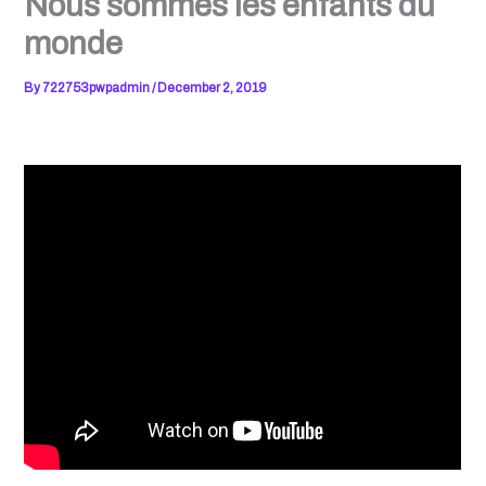
Nous sommes les enfants du
monde
By
722753pwpadmin
/
December 2, 2019