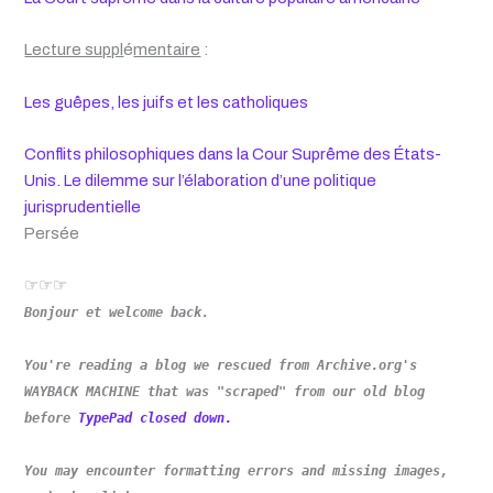
Lecture suppl
é
mentaire
:
Les guêpes, les juifs et les catholiques
Conflits philosophiques dans la Cour Suprême des États-
Unis. Le dilemme sur l’élaboration d’une politique
jurisprudentielle
Persée
☞☞☞
Bonjour et welcome back.
You're reading a blog we rescued from Archive.org's
WAYBACK MACHINE that was "scraped" from our old blog
before
TypePad closed down.
You may encounter formatting errors and missing images,