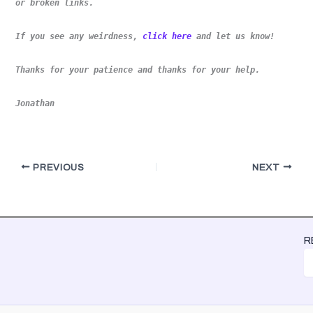
or broken links.
If you see any weirdness,
click here
and let us know!
Thanks for your patience and thanks for your help.
Jonathan
PREVIOUS
NEXT
R