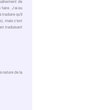
chaînement de
faire. J’ai eu
à traduire qu'il
e), mais c'est
 en traduisant
a nature de la