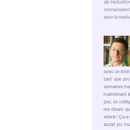
de traductio
connaissance
pour la tradu
avec un intér
tant que prof
semaines ma
maintenant à 
jour, un col
me disant qu
adoré ! Ça a é
aurait pu to