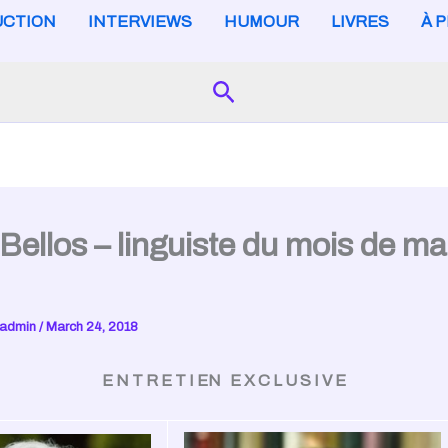
CTION
INTERVIEWS
HUMOUR
LIVRES
À 
Search
Bellos – linguiste du mois de ma
admin
/
March 24, 2018
E N T R E T I EN E X C L U S I V E