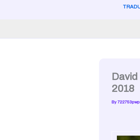
TRADU
David 
2018
By
722753pwp