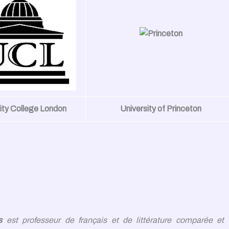
ity College London
University of Princeton
s
est professeur de français et de littérature comparée et 