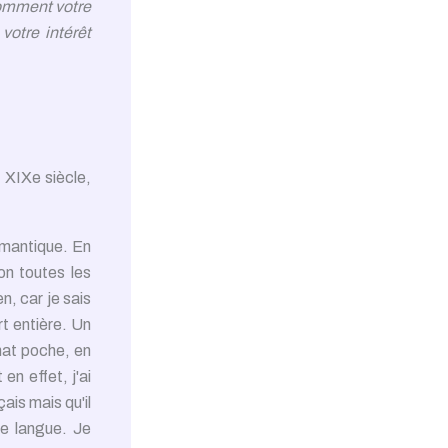
Comment votre
votre intérêt
u XIXe siècle,
romantique. En
ion toutes les
ien, car je sais
rt entière. Un
at poche, en
n effet, j'ai
çais mais qu'il
re langue. Je