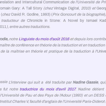
slation and Intercultural Communication
de l'Université de Pri
omain Gary: A Tall Story
(chez
Vintage Digital,
2010) et
Geor
 (
chez
David R. Godine, 1993) (
Prix Goncourt de la biographie
)
le traducteur de
Chronicle in Stone: A Novel by Ismael Kad
2011
), entre autres traductions.
rodie,
notre
Linguiste
du mois d'août 2016
et depuis
lors
contribu
maître de conférence en théorie de la traduction et en traduction 
de la maîtrise en théorie et pratique de la traduction à l'
Unive
L'interview qui suit a
été
traduite par
Nadine Gassie
, qui
s fut notre
traductrice du mois d'avril 2017
. Nadine détient 
 l'Université de Pau et des Pays de l'Adour (1993) et un DESS 
l'Institut Charles V, faculté d'anglais de l'Université Paris-Diderot