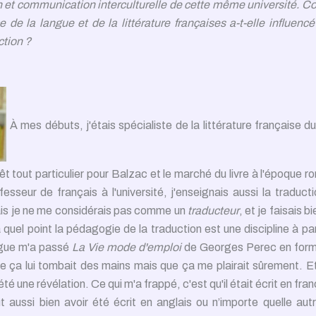
n et communication interculturelle de cette même université. 
 de la langue et de la littérature françaises a-t-elle influencé 
ction ?
À mes débuts, j'étais spécialiste de la littérature française d
êt tout particulier pour Balzac et le marché du livre à l'époque 
esseur de français à l'université, j'enseignais aussi la traduct
is je ne me considérais pas comme un
traducteur
, et je faisais b
quel point la pédagogie de la traduction est une discipline à pa
lègue m'a passé
La Vie mode d'emploi
de Georges Perec en form
e ça lui tombait des mains mais que ça me plairait sûrement. Et e
té une révélation. Ce qui m'a frappé, c'est qu'il était écrit en fran
ut aussi bien avoir été écrit en anglais ou n’importe quelle aut