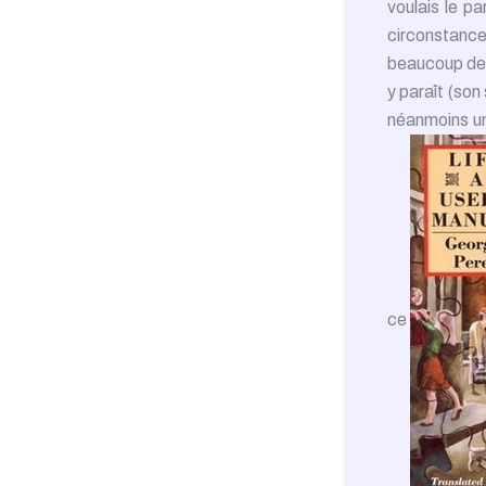
voulais le p
circonstances
beaucoup de 
y paraît (son
néanmoins une
ce