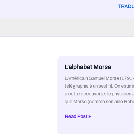
TRADU
L’alphabet Morse
L'Américain Samuel Morse (1791-1
télégraphie à un seul fil. On est
à cette découverte: le physicien 
que Morse (comme son aîné Robert F
L’alphabet
Read Post »
Morse