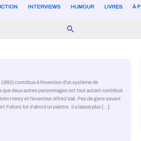
CTION
INTERVIEWS
HUMOUR
LIVRES
À 
Search
882) contribua à l'invention d'un système de
ime que deux autres personnages ont tout autant contribué
John Henry et l'inventeur Alfred Vail. Peu de gens savent
ulton) fut d'abord un peintre. Il a laissé plus […]