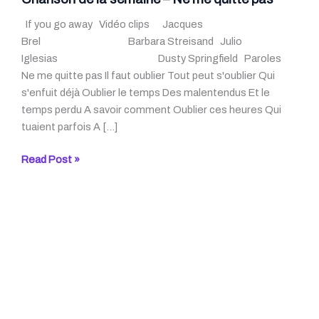
If you go away Vidéo clips Jacques
Brel Barbara Streisand Julio
Iglesias Dusty Springfield Paroles
Ne me quitte pas Il faut oublier Tout peut s'oublier Qui
s'enfuit déjà Oublier le temps Des malentendus Et le
temps perdu A savoir comment Oublier ces heures Qui
tuaient parfois A […]
Chanson
Read Post »
de
la
semaine
–
Ne
me
quitte
pas