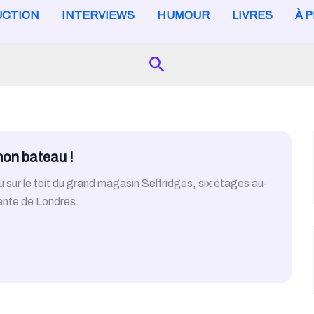
CTION
INTERVIEWS
HUMOUR
LIVRES
À 
Search
mon bateau !
u sur le toit du grand magasin Selfridges, six étages au-
rçante de Londres.