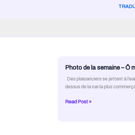
TRADU
Photo de la semaine – Ȏ 
Des plaisanciers se jettent à l’ea
dessus de la rue la plus comme
Photo
Read Post »
de
la
semaine
–