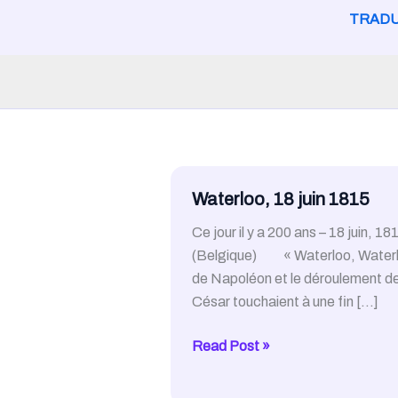
TRADU
Waterloo, 18 juin 1815
Ce jour il y a 200 ans – 18 juin, 1
(Belgique) « Waterloo, Waterloo,
de Napoléon et le déroulement de 
César touchaient à une fin […]
Waterloo,
Read Post »
18
juin