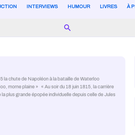
CTION
INTERVIEWS
HUMOUR
LIVRES
À 
Search
815 la chute de Napoléon à la bataille de Waterloo
 morne plaine » « Au soir du 18 juin 1815, la carrière
la plus grande épopée individuelle depuis celle de Jules