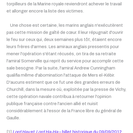
torpilleurs de la Marine royale reviendront achever le travail
et allonger encore la liste des victimes.
Une chose est certaine, les marins anglais n'exécutèrent
pas cette mission de gaîté de cœur. Il leur répugnait d'ouvrir
le feu sur ceux qui, deux semaines plus tôt, étaient encore
leurs frères d'armes. Les amiraux anglais pressentis pour
mener l'opération s'étant récusés, on tira de sa retraite
l'amiral Somerville qui reprit du service pour accomplir cette
sale besogne. Par la suite, l'amiral Andrew Cunningham
qualifia même d'abomination l'attaque de Mers el-Kébir.
D'aucuns estiment que ce fut une des grandes erreurs de
Churchill, dans la mesure où, exploitée par la presse de Vichy,
cette opération navale contribua à retourner l'opinion
publique française contre l'ancien allié et nuisit
considérablement à l'essor de la France libre du général de
Gaulle.
[1]
Lord Hay
et
Lord Ha-Ha
– billet historique du 09/09/2012