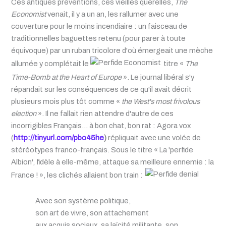
Ces antiques préventions, ces vieilles querelles,
The
Economist
venait, il y a un an, les rallumer avec une
couverture pour le moins incendiaire : un faisceau de
traditionnelles baguettes retenu (pour parer à toute
équivoque) par un ruban tricolore d'où émergeait une mèche
allumée y complétait le
titre «
The
Time-Bomb at the Heart of Europe
». Le journal libéral s'y
répandait sur les conséquences de ce qu'il avait décrit
plusieurs mois plus tôt comme «
the West's most frivolous
election
». Il ne fallait rien attendre d'autre de ces
incorrigibles Français… à bon chat, bon rat : Agora vox
(
http://tinyurl.com/pbo45he
)
répliquait avec une volée de
stéréotypes franco-français. Sous le titre « La 'perfide
Albion', fidèle à elle-même, attaque sa meilleure ennemie : la
France ! », les clichés allaient bon train :
Avec son système politique,
son art de vivre, son attachement
aux acquis sociaux, sa laïcité militante, son