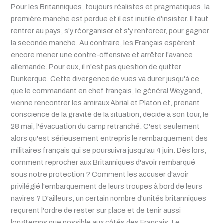
Pour les Britanniques, toujours réalistes et pragmatiques, la
première manche est perdue et il est inutile d'insister. Il faut
rentrer au pays, s'y réorganiser et s'y renforcer, pour gagner
la seconde manche. Au contraire, les Français espèrent
encore mener une contre-offensive et arrêter l'avance
allemande. Pour eux, il n'est pas question de quitter
Dunkerque. Cette divergence de vues va durer jusqu'à ce
que le commandant en chef français, le général Weygand,
vienne rencontrer les amiraux Abrial et Platon et, prenant
conscience de la gravité de la situation, décide à son tour, le
28 mai, l'évacuation du camp retranché. C'est seulement
alors qu'est sérieusement entrepris le rembarquement des
militaires français qui se poursuivra jusqu'au 4 juin. Dès lors,
comment reprocher aux Britanniques d'avoir rembarqué
sous notre protection ? Comment les accuser d'avoir
privilégié l'embarquement de leurs troupes à bord de leurs
navires ? D'ailleurs, un certain nombre d'unités britanniques
reçurent l'ordre de rester sur place et de tenir aussi
longtemps que possible aux côtés des Français. Le