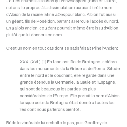
– ou les brumes laiteuses qui l'enveloppent (l'une et l'autre,
notons-le propres à la dissimulation) auraient tiré le nom
d'Albion de la racine latine
albus
pour blanc. Albion fut aussi
un géant, fils de Poséidon, barrant à Hercule l'accès du nord.
En gallois ancien, ce géant pourrait même être issu d'Albion
plutôt que lui donner son nom.
C'est un nom en tout cas dont se satisfaisait Pline l'Ancien:
XXX. (XVI.) [1] En face est l'île de Bretagne, célèbre
dans les monuments de la Grèce et de Rome. Située
entre le nord et le couchant, elle regarde dans une
grande étendue la Germanie, la Gaule et l'Espagne,
qui sont de beaucoup les parties les plus
considérables de l'Europe. Elle portait le nom d'Albion
lorsque celui de Bretagne était donné à toutes les
îles dont nous parlerons bientôt.
Bède le vénérable lui emboîte le pas, puis Geoffroy de