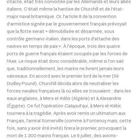
intacte, était très convoitée par les Allemands et leurs alliés
italiens. C'était même la hantise de Churchill et de l'état-
major naval britannique. Or, l'article 8 de la convention
d'armistice signée par le gouvernement français prévoyait
que la flotte serait « démobilisée et désarmée, sous
contrôle germano-italien, dans les ports d'attache des
navires en temps de paix ». À l'époque, trois des quatre
ports de guerre français étaient occupés par les forces de
l'Axe. Le risque était donc considérable, même si l'on sait
que, traditionnellement, les marins ne livrent jamais leurs
vaisseaux. En accord avec le premier lord de la mer (Sir
Dudley Pound), Churchill décida alors de neutraliser les
forces navales françaises là où elles se trouvaient : dans les
eaux anglaises, à Mers el-Kébir (Algérie) et à Alexandrie
(Égypte). Ce fut l'opération
Catapult
qui, à Mers el-Kébir,
tournera à la tragédie. Après avoir remis un ultimatum aux
Français, l'amiral Somerville (comme à Fontenoy mais, cette
fois, sans y avoir été invité) tirera le premier, provoquant la
mort de 1.300 marins français. Le 6 juillet, des avions-