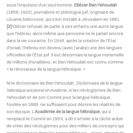
sous l’impulsion d’un seul homme,
Eliézer Ben Yehoudah
(1858-1922), journaliste et philologue juif, originaire de
Lituanie biélorusse, qui s’est installé à Jérusalem en 1881.
[2]
Eliézer refusait de parler à ses enfants une autre langue
que l’hébreu, alors même que personne ne le parlait encore
dans la vie courante. En 1948, après la création de l’État
d’Israël, l’hébreu est devenu (avec l’arabe) une des langues
officielles de l’État juif. Il est désormais la langue maternelle
de millions d’Israéliens, et Ben Yehoudah est connu comme
« le rénovateur de la langue hébraïque. »
Ni le dictionnaire de Ben Yehoudah,
Dictionnaire de la langue
hébraïque ancienne et moderne,
ni les néologismes de Ben
Yehoudah et de son Comité pour la langue hébraïque,
fondée en 1889, ne suffisaient pour décrire les réalités de
son époque. L’
Académie de la langue hébraïque,
qui a
remplacé le Comité en 1953, a dû s’atteler à la tâche ardue
de créer des néologismes pour des milliers de concepts qui