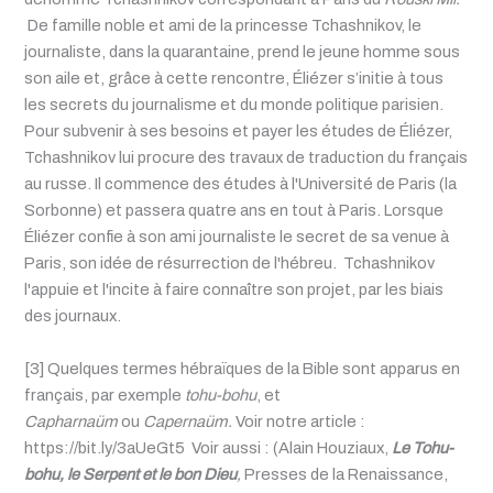
De famille noble et ami de la princesse Tchashnikov, le
journaliste, dans la quarantaine, prend le jeune homme sous
son aile et, grâce à cette rencontre, Éliézer s’initie à tous
les secrets du journalisme et du monde politique parisien.
Pour subvenir à ses besoins et payer les études de Éliézer,
Tchashnikov lui procure des travaux de traduction du français
au russe. Il commence des études à l'Université de Paris (la
Sorbonne) et passera quatre ans en tout à Paris. Lorsque
Éliézer confie à son ami journaliste le secret de sa venue à
Paris, son idée de résurrection de l'hébreu. Tchashnikov
l'appuie et l'incite à faire connaître son projet, par les biais
des journaux.
[3] Quelques termes hébraïques de la Bible sont apparus en
français, par exemple
tohu-bohu
, et
Capharnaüm
ou
Capernaüm.
Voir notre article :
https://bit.ly/3aUeGt5 Voir aussi : (Alain Houziaux,
Le Tohu-
bohu, le Serpent et le bon Dieu
,
Presses de la Renaissance,