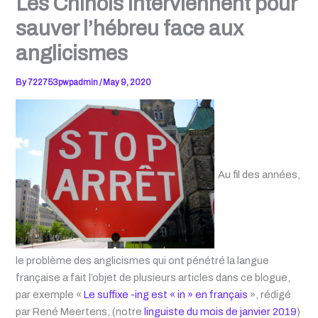
Les Chinois interviennent pour
sauver l’hébreu face aux
anglicismes
By
722753pwpadmin
/
May 9, 2020
Au fil des années,
le problème des anglicismes qui ont pénétré la langue
française a fait l’objet de plusieurs articles dans ce blogue,
par exemple «
Le suffixe -ing est « in » en français
», rédigé
par René Meertens, (notre
linguiste du mois de janvier 2019
)