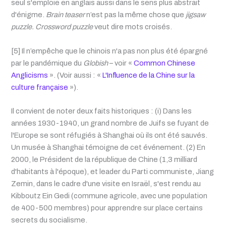
seul s'emploie en anglais aussi dans le sens plus abstrait
d'énigme.
Brain teaser
n’est pas la même chose que
jigsaw
puzzle. Crossword puzzle
veut dire mots croisés.
[5] Il n’empêche que le chinois n'a pas non plus été épargné
par le pandémique du
Globish
– voir «
Common Chinese
Anglicisms
». (Voir aussi : «
L'Influence de la Chine sur la
culture française
»).
Il convient de noter deux faits historiques : (i) Dans les
années 1930-1940, un grand nombre de Juifs se fuyant de
l'Europe se sont réfugiés à Shanghai où ils ont été sauvés.
Un musée à Shanghai témoigne de cet événement. (2) En
2000, le Président de la république de Chine (1,3 milliard
d'habitants à l'époque), et leader du Parti communiste, Jiang
Zemin, dans le cadre d'une visite en Israël, s'est rendu au
Kibboutz Ein Gedi (commune agricole, avec une population
de 400-500 membres) pour apprendre sur place certains
secrets du socialisme.