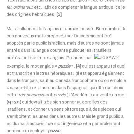
n’existaient pas dans les temps bibliques –
micro, chemin de
fer, ordinateur,
etc., afin de compléter la langue antique, celle
des origines hébraïques.
[3]
Mais l’influence de l’anglais n’a jamais cessé. Bon nombre de
ces nouveaux mots proposés par l’Académie ont été
adoptés par le public israélien, mais d’autres ne sont jamais
entrés dans la langue courante puisque les Israéliens
préféraient des mots anglais. Prenons, par
exemple, le mot anglais «
puzzle
»,
[4]
qui est apparu tel quel
et transcrit en lettres hébraïques. (Il est apparu également
dans le français, sauf au Canada francophone où on emploie
« casse-tête », ainsi que dans l'espagnol, qui offre un choix
entre
rompecabezas
et
puzzle
.) L’Académie a inventé un mot
(תצרף
)
qui devrait très bien sonner aux oreilles des
Israéliens, et donner un sens pittoresque à des pièces qui
s’emboîtent les unes dans les autres. Mais le grand public a
eu du mal à accueillir ce mot ingénieux et a généralement
continué d’employer
puzzle
.