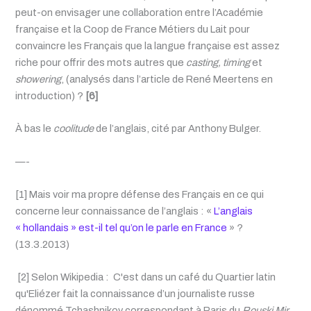
peut-on envisager une collaboration entre l’Académie
française et la Coop de France Métiers du Lait pour
convaincre les Français que la langue française est assez
riche pour offrir des mots autres que
casting, timing
et
showering
, (analysés dans l’article de René Meertens en
introduction) ?
[6]
À bas le
coolitude
de l’anglais, cité par Anthony Bulger.
—-
[1] Mais voir ma propre défense des Français en ce qui
concerne leur connaissance de l’anglais : «
L’anglais
« hollandais » est-il tel qu’on le parle en France
» ?
(13.3.2013)
[2] Selon Wikipedia : C'est dans un café du Quartier latin
qu'Eliézer fait la connaissance d’un journaliste russe
dénommé Tchashnikov correspondant à Paris du
Rouski Mir.