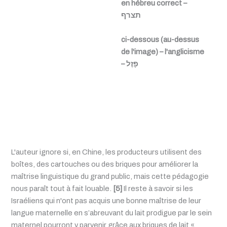
en hébreu correct –
תצרף
ci-dessous (au-dessus
de l'image) –
l'anglicisme
–
פָּזֶל
L'auteur ignore si, en Chine, les producteurs utilisent des
boîtes, des cartouches ou des briques pour améliorer la
maîtrise linguistique du grand public, mais cette pédagogie
nous paraît tout à fait louable.
[5]
Il reste à savoir si les
Israéliens qui n'ont pas acquis une bonne maîtrise de leur
langue maternelle en s’abreuvant du lait prodigue par le sein
maternel pourront y parvenir grâce aux briques de lait «