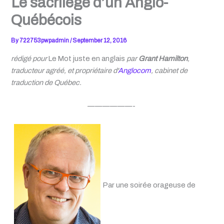
Le sacrilège d’un Anglo-
Québécois
By
722753pwpadmin
/
September 12, 2016
rédig
é
pour
Le Mot juste en anglais
par
Grant Hamilton
,
traducteur agréé, et propriétaire d'
Anglocom
, cabinet de
traduction de Québec.
——————-
Par une soirée orageuse de