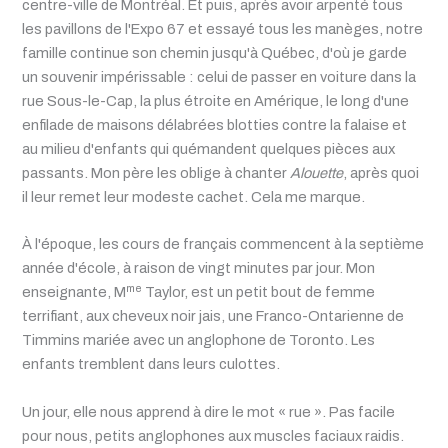
centre-ville de Montréal. Et puis, après avoir arpenté tous
les pavillons de l'Expo 67 et essayé tous les manèges, notre
famille continue son chemin jusqu'à Québec, d'où je garde
un souvenir impérissable : celui de passer en voiture dans la
rue Sous-le-Cap, la plus étroite en Amérique, le long d'une
enfilade de maisons délabrées blotties contre la falaise et
au milieu d'enfants qui quémandent quelques pièces aux
passants. Mon père les oblige à chanter
Alouette
, après quoi
il leur remet leur modeste cachet. Cela me marque.
À l'époque, les cours de français commencent à la septième
année d'école, à raison de vingt minutes par jour. Mon
me
enseignante, M
Taylor, est un petit bout de femme
terrifiant, aux cheveux noir jais, une Franco-Ontarienne de
Timmins mariée avec un anglophone de Toronto. Les
enfants tremblent dans leurs culottes.
Un jour, elle nous apprend à dire le mot « rue ». Pas facile
pour nous, petits anglophones aux muscles faciaux raidis.