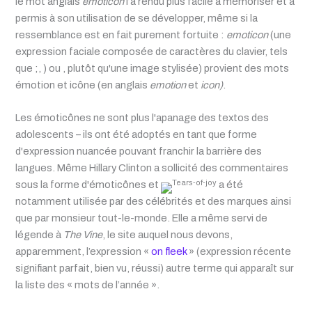
le mot anglais
emoticon
l’a rendu plus facile à mémoriser et a
permis à son utilisation de se développer, même si la
ressemblance est en fait purement fortuite :
emoticon
(une
expression faciale composée de caractères du clavier, tels
que ;, ) ou , plutôt qu'une image stylisée) provient des mots
émotion et icône (en anglais
emotion
et
icon)
.
Les émoticônes ne sont plus l'apanage des textos des
adolescents – ils ont été adoptés en tant que forme
d'expression nuancée pouvant franchir la barrière des
langues. Même Hillary Clinton a sollicité des commentaires
sous la forme d'émoticônes et
a été
notamment utilisée par des célébrités et des marques ainsi
que par monsieur tout-le-monde. Elle a même servi de
légende à
The Vine
, le site auquel nous devons,
apparemment, l’expression «
on fleek
» (expression récente
signifiant parfait, bien vu, réussi) autre terme qui apparaît sur
la liste des « mots de l’année ».