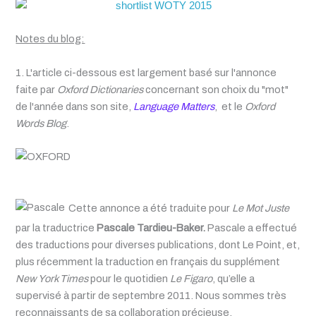
Notes du blog:
1.
L'article ci-dessous est largement basé sur l'annonce
faite par
Oxford Dictionaries
concernant son choix du "mot"
de l'année dans son site,
Language Matters
, et le
Oxford
Words Blog
.
Cette annonce a
é
t
é
traduite pour
Le Mot Juste
par la traductrice
Pascale Tardieu-Baker.
Pascale a
effectué
des traductions pour diverses publications, dont Le Point, et,
plus récemment la traduction en français du supplément
New York Times
pour le quotidien
Le Figaro
, qu’elle a
supervisé à partir de septembre 2011. Nous sommes tr
è
s
reconnaissants de sa collaboration précieuse.