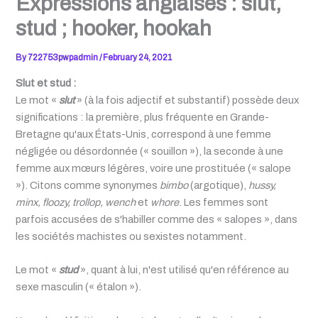
Expressions anglaises : slut,
stud ; hooker, hookah
By
722753pwpadmin
/
February 24, 2021
Slut et stud :
Le mot «
slut
» (à la fois adjectif et substantif) possède deux
significations : la première, plus fréquente en Grande-
Bretagne qu'aux États-Unis, correspond à une femme
négligée ou désordonnée (« souillon »), la seconde à une
femme aux mœurs légères, voire une prostituée (« salope
»). Citons comme synonymes
bimbo
(argotique),
hussy,
minx, floozy, trollop, wench
et
whore
. Les femmes sont
parfois accusées de s'habiller comme des « salopes », dans
les sociétés machistes ou sexistes notamment.
Le mot «
stud
», quant à lui, n'est utilisé qu'en référence au
sexe masculin (« étalon »).