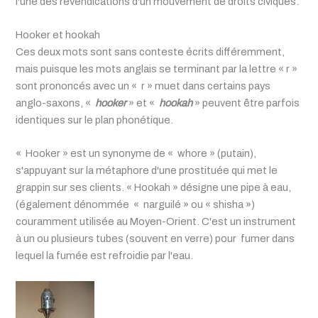
l'une des revendications d'un mouvement de droits civiques.
Hooker et hookah
Ces deux mots sont sans conteste écrits différemment,
mais puisque les mots anglais se terminant par la lettre « r »
sont prononcés avec un « r » muet dans certains pays
anglo-saxons, «
hooker
» et «
hookah
» peuvent être parfois
identiques sur le plan phonétique.
« Hooker » est un synonyme de « whore » (putain),
s'appuyant sur la métaphore d'une prostituée qui met le
grappin sur ses clients. « Hookah » désigne une pipe à eau,
(également dénommée « narguilé » ou « shisha »)
couramment utilisée au Moyen-Orient. C'est un instrument
à un ou plusieurs tubes (souvent en verre) pour fumer dans
lequel la fumée est refroidie par l'eau.