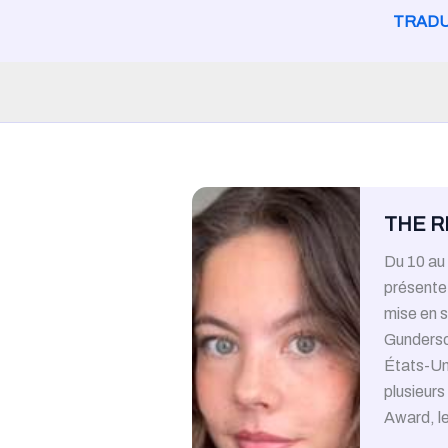
TRADU
THE RE
Du 10 au 
présente
mise en s
Gunderson
États-Un
plusieurs
Award, l